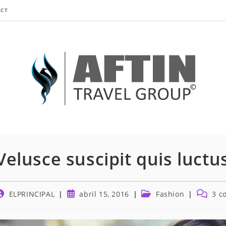
CT
Velusce suscipit quis luctu
utor
Publicación
Categoría
Comenta
ELPRINCIPAL
abril 15, 2016
Fashion
3 c
e
de
de
de
a
la
la
la
ntrada:
entrada:
entrada:
entrada