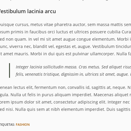
estibulum lacinia arcu
uisque cursus, metus vitae pharetra auctor, sem massa mattis se
psum primis in faucibus orci luctus et ultrices posuere cubilia Cura
ed non quam. In vel mi sit amet augue congue elementum. Morbi in 
unc, viverra nec, blandit vel, egestas et, augue. Vestibulum tincidu
it amet mauris. Morbi in dui quis est pulvinar ullamcorper. Nulla fac
Integer lacinia sollicitudin massa. Cras metus. Sed aliquet ris
felis, venenatis tristique, dignissim in, ultrices sit amet, augue
enean lectus elit, fermentum non, convallis id, sagittis at, neque. Nul
igula. Nulla ut felis in purus aliquam imperdiet. Maecenas aliquet m
orem ipsum dolor sit amet, consectetur adipiscing elit. Integer nec
ed nisi. Nulla quis sem at nibh elementum imperdiet. Duis sagitti
TIQUETAS
:
FASHION