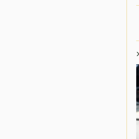
L
m
a