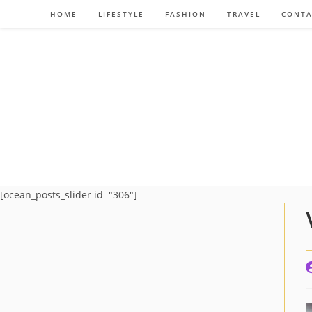
Ir
HOME
LIFESTYLE
FASHION
TRAVEL
CONTA
al
contenido
[ocean_posts_slider id="306"]
A
d
l
e