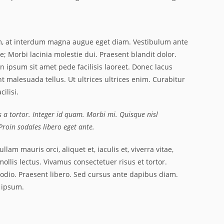
m, at interdum magna augue eget diam. Vestibulum ante
e; Morbi lacinia molestie dui. Praesent blandit dolor.
ipsum sit amet pede facilisis laoreet. Donec lacus
nt malesuada tellus. Ut ultrices ultrices enim. Curabitur
ilisi.
us a tortor. Integer id quam. Morbi mi. Quisque nisl
. Proin sodales libero eget ante.
lam mauris orci, aliquet et, iaculis et, viverra vitae,
ollis lectus. Vivamus consectetuer risus et tortor.
 odio. Praesent libero. Sed cursus ante dapibus diam.
s ipsum.