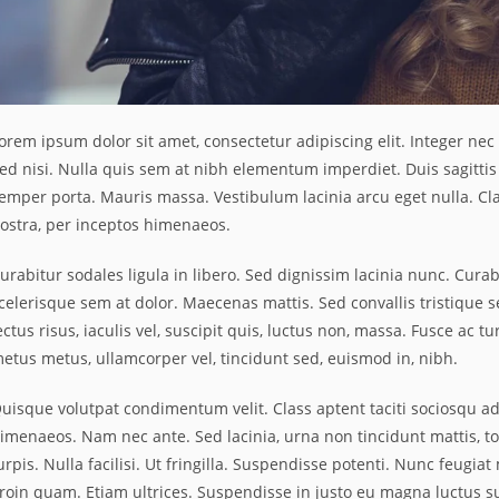
orem ipsum dolor sit amet, consectetur adipiscing elit. Integer nec
ed nisi. Nulla quis sem at nibh elementum imperdiet. Duis sagitti
emper porta. Mauris massa. Vestibulum lacinia arcu eget nulla. Cla
ostra, per inceptos himenaeos.
urabitur sodales ligula in libero. Sed dignissim lacinia nunc. Cura
celerisque sem at dolor. Maecenas mattis. Sed convallis tristique se
ectus risus, iaculis vel, suscipit quis, luctus non, massa. Fusce ac t
etus metus, ullamcorper vel, tincidunt sed, euismod in, nibh.
uisque volutpat condimentum velit. Class aptent taciti sociosqu ad
imenaeos. Nam nec ante. Sed lacinia, urna non tincidunt mattis, t
urpis. Nulla facilisi. Ut fringilla. Suspendisse potenti. Nunc feugi
roin quam. Etiam ultrices. Suspendisse in justo eu magna luctus su