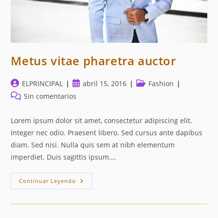
Metus vitae pharetra auctor
Autor
Publicación
Categoría
ELPRINCIPAL
abril 15, 2016
Fashion
de
de
de
Comentarios
Sin comentarios
la
la
la
de
entrada:
entrada:
entrada:
la
Lorem ipsum dolor sit amet, consectetur adipiscing elit.
entrada:
Integer nec odio. Praesent libero. Sed cursus ante dapibus
diam. Sed nisi. Nulla quis sem at nibh elementum
imperdiet. Duis sagittis ipsum.…
Metus
Continuar Leyendo
Vitae
Pharetra
Auctor