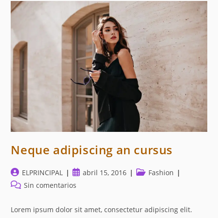
Neque adipiscing an cursus
Autor
Publicación
Categoría
ELPRINCIPAL
abril 15, 2016
Fashion
de
de
de
Comentarios
Sin comentarios
la
la
la
de
entrada:
entrada:
entrada:
la
Lorem ipsum dolor sit amet, consectetur adipiscing elit.
entrada: