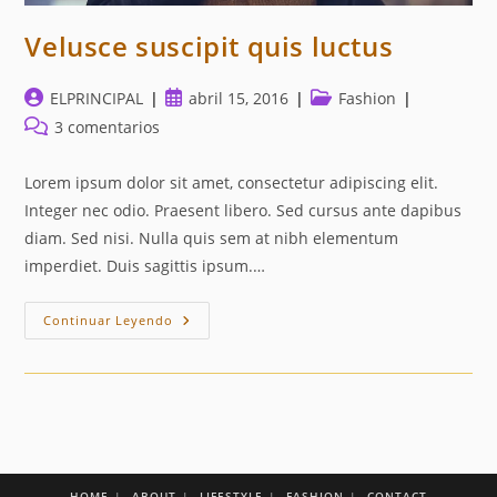
Velusce suscipit quis luctus
Autor
Publicación
Categoría
ELPRINCIPAL
abril 15, 2016
Fashion
de
de
de
Comentarios
3 comentarios
la
la
la
de
entrada:
entrada:
entrada:
la
Lorem ipsum dolor sit amet, consectetur adipiscing elit.
entrada:
Integer nec odio. Praesent libero. Sed cursus ante dapibus
diam. Sed nisi. Nulla quis sem at nibh elementum
imperdiet. Duis sagittis ipsum.…
Velusce
Continuar Leyendo
Suscipit
Quis
Luctus
HOME
ABOUT
LIFESTYLE
FASHION
CONTACT